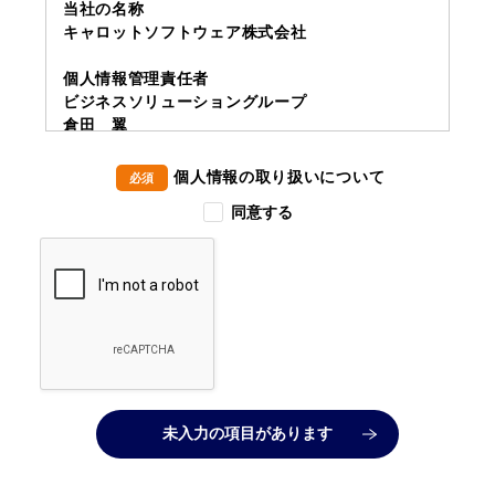
当社の名称
キャロットソフトウェア株式会社
個人情報管理責任者
ビジネスソリューショングループ
倉田 翼
個人情報を取得する目的について
個人情報の取り扱いについて
必須
当社にご提出いただいた個人情報は、お問い合わ
同意する
せにお答えするためにのみ利用し、他の目的には
利用いたしません。
個人情報の安全管理について
ご提出いただいた個人情報は、当社のデータベー
スに保管し、不正アクセス、紛失、破壊、改ざん
及び漏洩を防止するために、社内体制の構築と合
理的な安全対策を講じます。
個人情報の第三者への提供について
未入力の項目があります
当社は法令に基づく場合を除いて、当該本人の同
意を得ず第三者に個人情報を提供することはあり