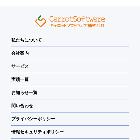
ません。
個人情報処理の外部委託について
お問い合わせに関しての業務委託はありません。
個人情報の開示等のご請求について
当社が保有するご自身の個人情報の利用目的の通
私たちについて
知、個人情報の開示、訂正、追加、削除の要求、
利用又は提供の拒否、及び第三者提供記録の開示
会社案内
は、請求理由が正当である場合において、所定の
手続きに従って対応いたします。
サービス
必要な場合には、下記のお問い合わせ窓口までご
連絡下さい。
実績一覧
個人情報を当社に与えることの任意性について
お知らせ一覧
個人情報を当社に与えることは任意です。ただ
し、個人情報を当社に与えない場合には、当社か
問い合わせ
らの返信やサービスの提供ができない場合があり
ますので、あらかじめご了承下さい。
プライバシーポリシー
【個人情報に関する開示等のご請求や苦情、相談
情報セキュリティポリシー
等のお問い合わせ窓口】